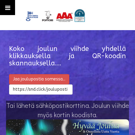
Koko joulun viihde yhdellä
klikkauksella ja QR-koodin
skannauksella...
Jaa joulupostia somessa...
https://snd.click/jouluposti
Tai lähetä sähköpostikorttina. Joulun viihde
myös kortin koodista.