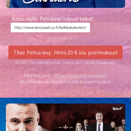
Katso myös Petruksen tulevat keikat:
http://www.tenorpetrus.fi/keikkakalenteri/
Tilaa Petrus levy: Hinta 20 € (sis. postimaksun)
(Linkki vie sähköpostiin, josta voit tehdä tilauksen)
Poptorin Joulu:
https://snd.click/jouluposti
Alla Petruksen Joulukiertueen konserttipaikat.