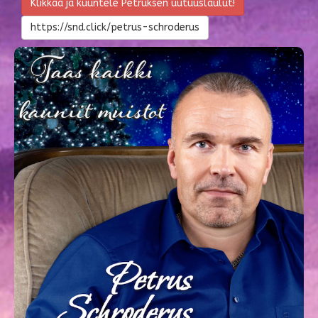
Klikkaa ja kuuntele Petruksen uutuuslaulut!
https://snd.click/petrus-schroderus