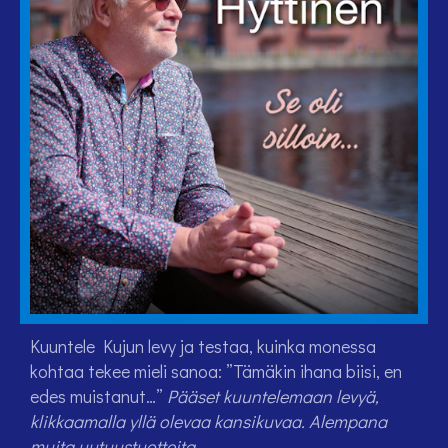
Kuuntele Kujun levy ja testaa, kuinka monessa
kohtaa tekee mieli sanoa: ”Tämäkin ihana biisi, en
edes muistanut…”
Pääset kuuntelemaan levyä,
klikkaamalla yllä olevaa kansikuvaa. Alempana
muita uutuustuotteita.