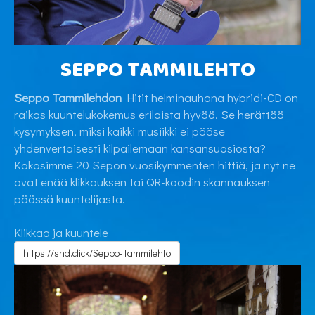
SEPPO TAMMILEHTO
Seppo Tammilehdon
Hitit helminauhana hybridi-CD on
raikas kuuntelukokemus erilaista hyvää. Se herättää
kysymyksen, miksi kaikki musiikki ei pääse
yhdenvertaisesti kilpailemaan kansansuosiosta?
Kokosimme 20 Sepon vuosikymmenten hittiä, ja nyt ne
ovat enää klikkauksen tai QR-koodin skannauksen
päässä kuuntelijasta.
Klikkaa ja kuuntele
https://snd.click/Seppo-Tammilehto