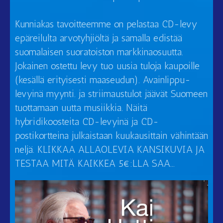
Kunniakas tavoitteemme on pelastaa CD-levy
epäreilulta arvotyhjiöltä ja samalla edistää
suomalaisen suoratoiston markkinaosuutta.
Jokainen ostettu levy tuo uusia tuloja kaupoille
(kesällä erityisesti maaseudun). Avainlippu-
levyinä myynti. ja striimaustulot jäävät Suomeen
tuottamaan uutta musiikkia. Näitä
hybridikoosteita CD-levyinä ja CD-
postikortteina julkaistaan kuukausittain vähintään
neljä. KLIKKAA ALLAOLEVIA KANSIKUVIA JA
TESTAA MITÄ KAIKKEA 5€:LLA SAA…