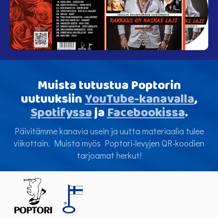
Muista tutustua Poptorin
uutuuksiin
YouTube-kanavalla
,
Spotifyssa
ja
Facebookissa
.
Päivitämme kanavia usein ja uutta materiaalia tulee
viikottain. Muista myös Poptori-levyjen QR-koodien
tarjoamat herkut!