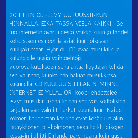
20 HITIN CD-LEVY UUTUUSSINKUN
HINNALLA, EIKÄ TÄSSÄ VIELÄ KAIKKI… Se
tuo internetin avaruudesta vaikka kuun ja tähdet
kohdistaen esineet ja asiat juuri oikeaan
kuulijakuntaan. Hybridi-CD avaa musiikille ja
kuluttajalle uusia vaihtoehtoja
vuorovaikutukseen sekä antaa käyttäjän tehdä
sen valinnan, kuinka hän haluaa musiikkinsa
kuunnella. CD KUULUU SIELLÄKIN, MINNE
INTERNET EI YLLÄ… QR-koodi ehdottelee
levyn musiikin lisänä linjaan sopivaa soittolistaa
tarjoilemaan valmiit herkut kuunteluun. Näiden
kolmen kokoelman kärkinä ovat kesäkuun alun
listaykkönen ja -kolmonen, sekä kaikki aikojen
kestävin ikihitti Dirlanda parempana kuin uusi.