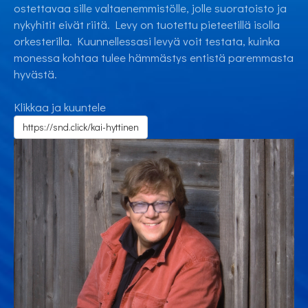
ostettavaa sille valtaenemmistölle, jolle suoratoisto ja
nykyhitit eivät riitä. Levy on tuotettu pieteetillä isolla
orkesterilla. Kuunnellessasi levyä voit testata, kuinka
monessa kohtaa tulee hämmästys entistä paremmasta
hyvästä.
Klikkaa ja kuuntele
https://snd.click/kai-hyttinen