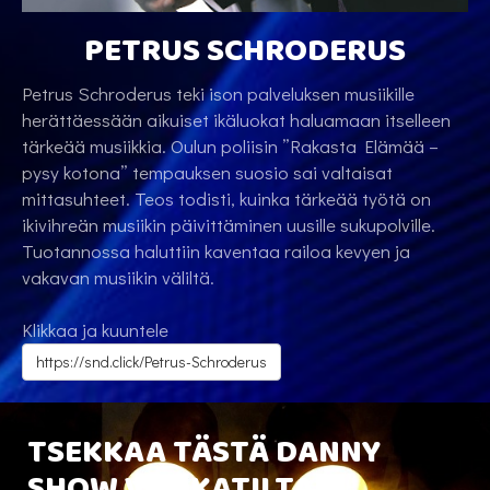
PETRUS SCHRODERUS
Petrus Schroderus teki ison palveluksen musiikille
herättäessään aikuiset ikäluokat haluamaan itselleen
tärkeää musiikkia. Oulun poliisin ”Rakasta Elämää –
pysy kotona” tempauksen suosio sai valtaisat
mittasuhteet. Teos todisti, kuinka tärkeää työtä on
ikivihreän musiikin päivittäminen uusille sukupolville.
Tuotannossa haluttiin kaventaa railoa kevyen ja
vakavan musiikin väliltä.
Klikkaa ja kuuntele
https://snd.click/Petrus-Schroderus
TSEKKAA TÄSTÄ DANNY
SHOW VUOKATILTA!