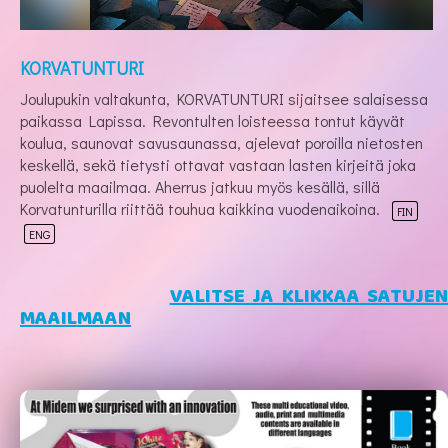
KORVATUNTURI
Joulupukin valtakunta, KORVATUNTURI sijaitsee salaisessa
paikassa Lapissa. Revontulten loisteessa tontut käyvät
koulua, saunovat savusaunassa, ajelevat poroilla nietosten
keskellä, sekä tietysti ottavat vastaan lasten kirjeitä joka
puolelta maailmaa. Aherrus jatkuu myös kesällä, sillä
Korvatunturilla riittää touhua kaikkina vuodenaikoina.
FIN
ENG
VALITSE JA KLIKKAA SATUJE
MAAILMAAN