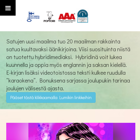
Satujen uusi maailma tuo 20 maailman rakkainta
satua kuultavaksi äänikirjoina. Viisi suosituinta niistä
on tuotettu hybridimediaksi. Hybridinä voit lukea
kuunnella ja oppia myös englannin ja saksan kielellä.
E-kirjan lisäksi videotoistossa teksti kulkee ruudulla
”karaokena”. Bonuksena sarjassa joulupukin tarinaa
joulujen välisestä ajasta.
Pääset tästä klikkaamalla Lumikin linkkeihin