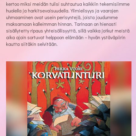
kertoo miksi meidän tulisi suhtautua kaikkiin tekemisiimme
huolella ja harkitsevaisuudella. Ylimielisyys ja vaarojen
uhmaaminen ovat usein perisyntejä, joista joudumme
maksamaan kalleimman hinnan. Tarinaan on hienosti
sisällytetty ripaus yhteisöllisyyttä, sillä vaikka jotkut meistä
aika ajoin sortuvat helppoon elämään – hyvän ystäväpiirin
kautta siitäkin selvitään.