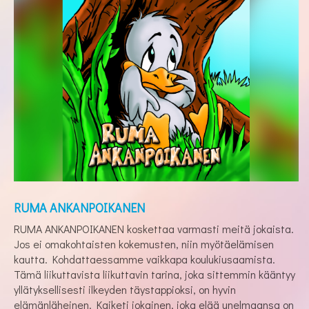
RUMA ANKANPOIKANEN
RUMA ANKANPOIKANEN koskettaa varmasti meitä jokaista.
Jos ei omakohtaisten kokemusten, niin myötäelämisen
kautta. Kohdattaessamme vaikkapa koulukiusaamista.
Tämä liikuttavista liikuttavin tarina, joka sittemmin kääntyy
yllätyksellisesti ilkeyden täystappioksi, on hyvin
elämänläheinen. Kaiketi jokainen, joka elää unelmaansa on